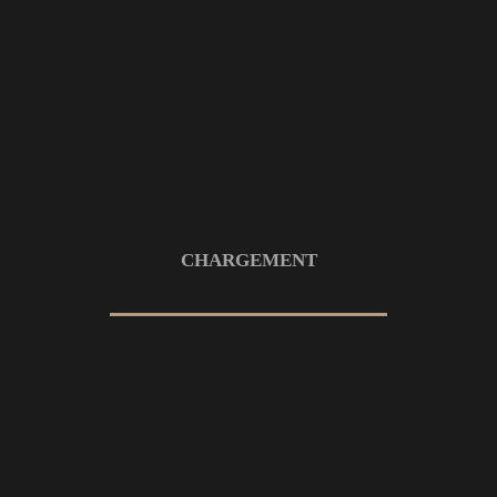
Menu Impro, un spectacle
complètement toqué
9 MARS 2026
GOLF
PHOTO
SPORT
CHARGEMENT
Open de France 2025 au Golf de
Saint-Nom-la-Bretèche
9 MARS 2026
CYCLISME