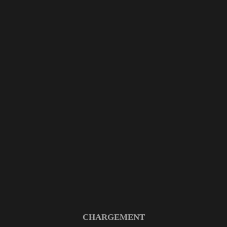
Archive
HOME
PORTFOLIO ITEM
9 MARS 2026
CHARGEMENT
IMPROVISATION