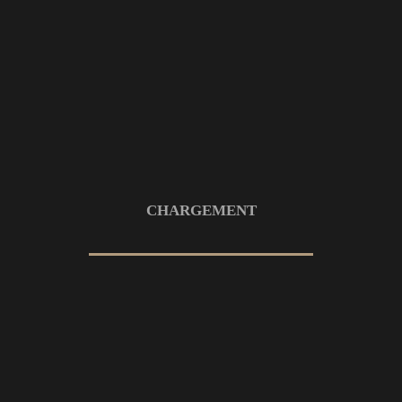
24 AVRIL 2024
Compétences :
PHOTO – RETOUCHE
Commanditaire :
PLAN DE MATCH
CHARGEMENT