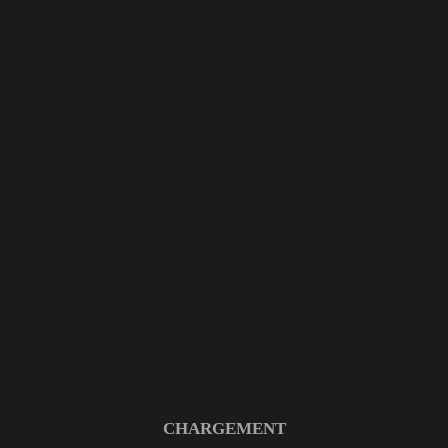
Archive
HOME
PORTFOLIO ITEM
9 MARS 2026
CHARGEMENT
IMPROVISATION