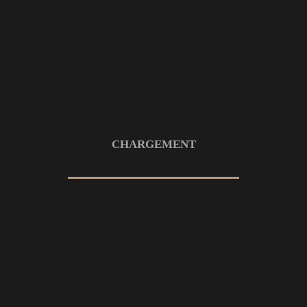
Saint-Nom-la-Bretèche
9 MARS 2026
CYCLISME
PHOTO
SPORT
CHARGEMENT
VTT Cross-country, Jeux
Olympiques Paris 2024
8 AOÛT 2024
GOLF
PHOTO