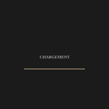
Menu Impro, un spectacle
complètement toqué
9 MARS 2026
GOLF
PHOTO
SPORT
CHARGEMENT
Open de France 2025 au Golf de
Saint-Nom-la-Bretèche
9 MARS 2026
CYCLISME