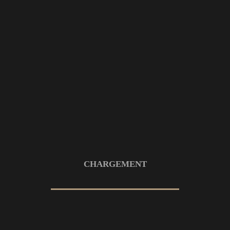
A. CHAOUI
Date :
29 JANVIER 2023
Compétences :
PHOTO – RETOUCHE – MONTAGE VIDEO
Commanditaire :
PLAN DE MATCH
CHARGEMENT