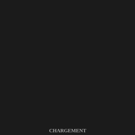
Compétences :
PHOTO – RETOUCHE
Commanditaire :
ADL PRODUCTIONS
CHARGEMENT